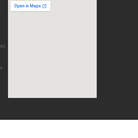
est
en