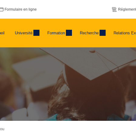
Formulaire en ligne
Réglement
eil
Université
Formation
Recherche
Relations Ex
lou