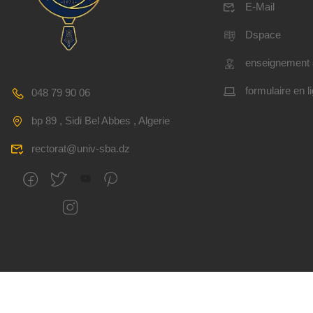
E-Mail
Dspace
enseignement 
formulaire en l
048 79 90 06
bp 89 , Sidi Bel Abbes , Algerie
rectorat@univ-sba.dz