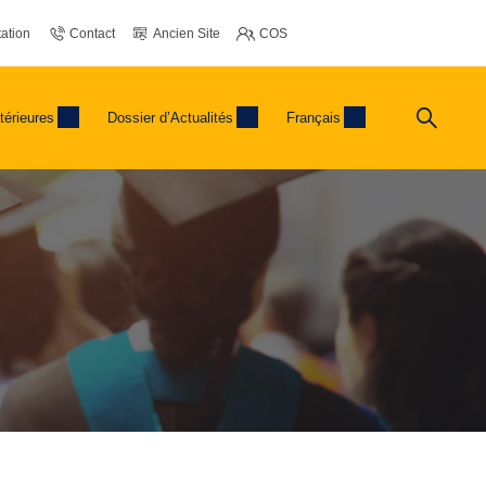
ation
Contact
Ancien Site
COS
térieures
Dossier d’Actualités
Français