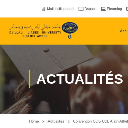
Mail Institutionnel
Dspace
Elearning
Accu
ACTUALITÉS
Home
Actualités
Convention COS UDL Alain-Affle