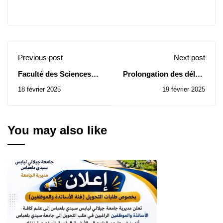
Previous post
Next post
Faculté des Sciences
Prolongation des délais
Humaines et Sociales:
de participation à
18 février 2025
19 février 2025
Avis de Consultation N°
l'événement national
003/2025
universitaire de marche
en montagne
You may also like