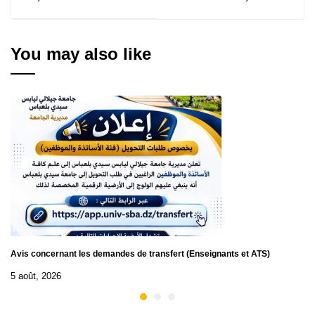
d’Infructuosité de la
Consultations
Consultation N° 43/2025
N° 50/2025 ، 51/2025
You may also like
Avis concernant les demandes de transfert (Enseignants et ATS)
5 août, 2026