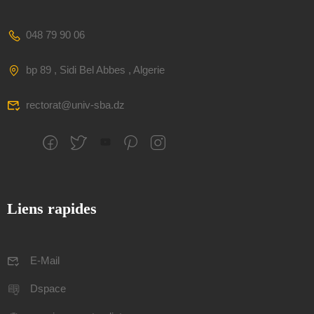
048 79 90 06
bp 89 , Sidi Bel Abbes , Algerie
rectorat@univ-sba.dz
Liens rapides
E-Mail
Dspace