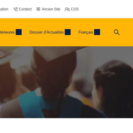
ation
Contact
Ancien Site
COS
térieures
Dossier d’Actualités
Français