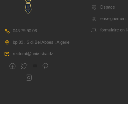
Dspace
enseignement 
formulaire en l
048 79 90 06
bp 89 , Sidi Bel Abbes , Algerie
rectorat@univ-sba.dz