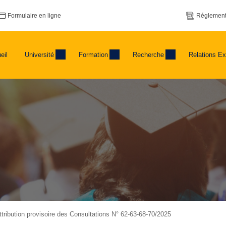
Formulaire en ligne
Réglement
eil
Université
Formation
Recherche
Relations Ex
’attribution provisoire des Consultations N° 62-63-68-70/2025