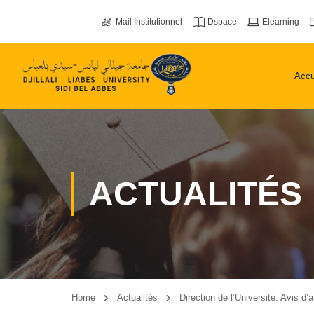
Mail Institutionnel
Dspace
Elearning
Accu
ACTUALITÉS
Home
Actualités
Direction de l’Université: Avis d