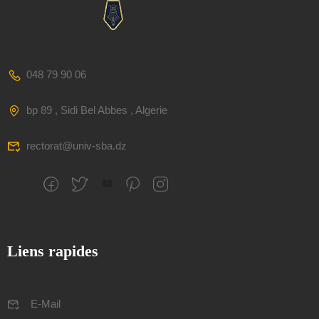
048 79 90 06
bp 89 , Sidi Bel Abbes , Algerie
rectorat@univ-sba.dz
Liens rapides
E-Mail