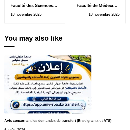
Faculté des Sciences
Faculté de Médecine:
Economiques et
Avis de Consultations
18 novembre 2025
18 novembre 2025
Commerciales : Avis de
N° 38/2025, 39/2025,
Consultations N°
40/2025
21/2025 à 23/2025
You may also like
Avis concernant les demandes de transfert (Enseignants et ATS)
5 août, 2026