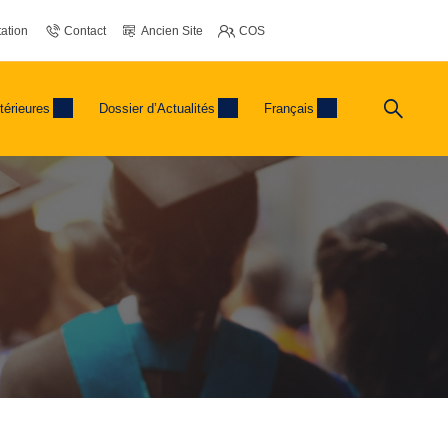
ation
Contact
Ancien Site
COS
térieures
Dossier d’Actualités
Français