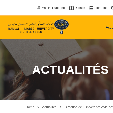
Mail Institutionnel
Dspace
Elearning
Accu
ACTUALITÉS
Home
Actualités
Direction de l’Université: Avis d