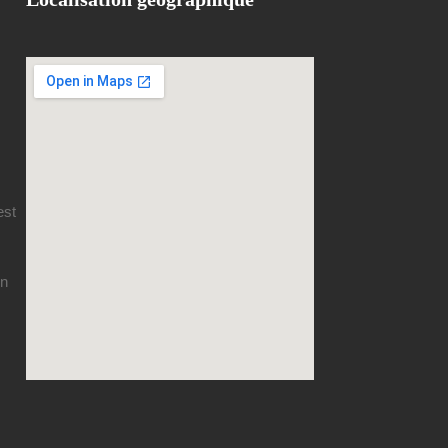
est
en