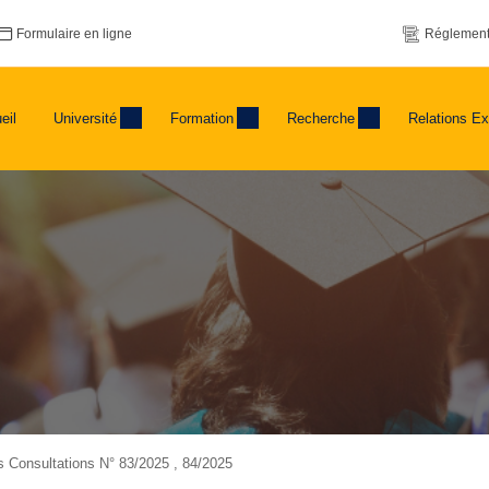
Formulaire en ligne
Réglement
eil
Université
Formation
Recherche
Relations Ex
es Consultations N° 83/2025 , 84/2025