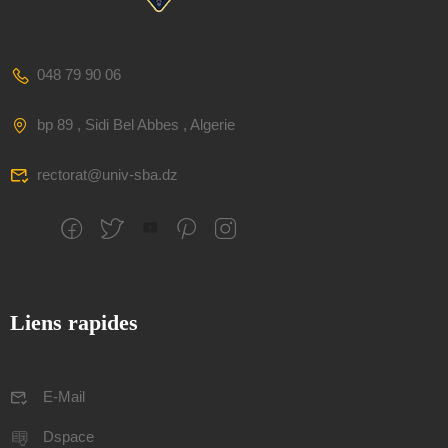
048 79 90 06
bp 89 , Sidi Bel Abbes , Algerie
rectorat@univ-sba.dz
Liens rapides
E-Mail
Dspace