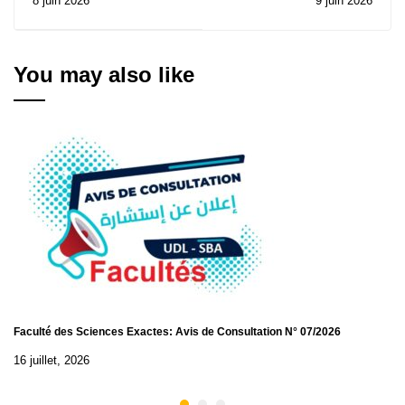
8 juin 2026
9 juin 2026
provisoire et
Avis de Consultation N°
l'annulation d'une
06/2026
subvention antérieure
pour le marché relatif à
You may also like
la Consultation N°
19/2026
Faculté des Sciences Exactes: Avis de Consultation N° 07/2026
16 juillet, 2026