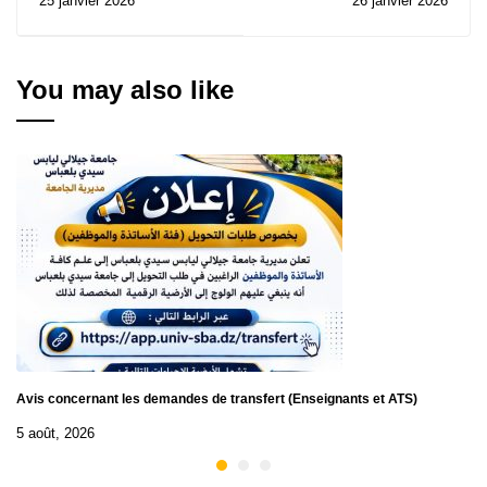
25 janvier 2026
26 janvier 2026
d'excellence Marie
Informatique -Samedi
Skodowska-Curie.
31 Janvier 2026.
You may also like
Avis concernant les demandes de transfert (Enseignants et ATS)
5 août, 2026