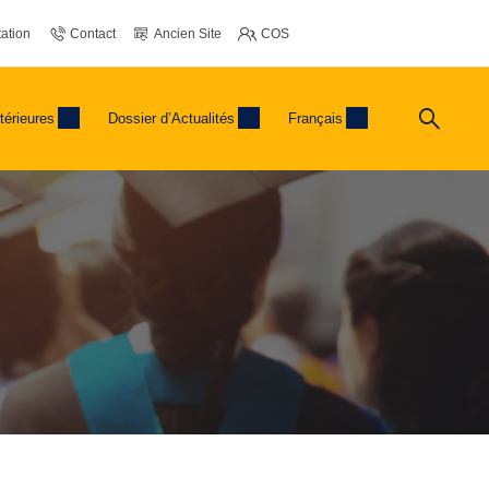
ation
Contact
Ancien Site
COS
térieures
Dossier d’Actualités
Français