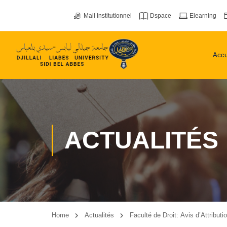
Mail Institutionnel
Dspace
Elearning
Accu
ACTUALITÉS
Home
Actualités
Faculté de Droit: Avis d’Attribut