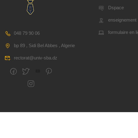
Dspace
enseignement 
formulaire en l
048 79 90 06
bp 89 , Sidi Bel Abbes , Algerie
rectorat@univ-sba.dz