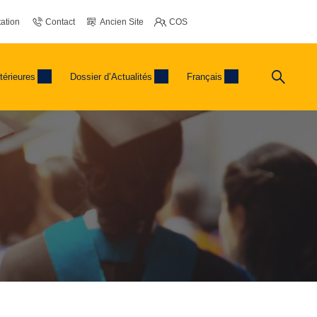
ation
Contact
Ancien Site
COS
térieures
Dossier d’Actualités
Français