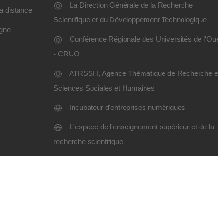
La Direction Générale de la Recherche
a distance
Scientifique et du Développement Technologique
igne
Conférence Régionale des Universités de l'Ou
- CRUO
ATRSSH, Agence Thématique de Recherche 
Sciences Sociales et Humaines
Incubateur d'entreprises numériques
L'espace de l'enseignement supérieur et de la
recherche scientifique
Charte d'utilisation
Plan du site
i Liabes SBA-2024