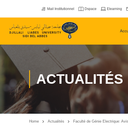
Mail Institutionnel
Dspace
Elearning
Accu
ACTUALITÉS
Home
Actualités
Faculté de Génie Electrique: Avis