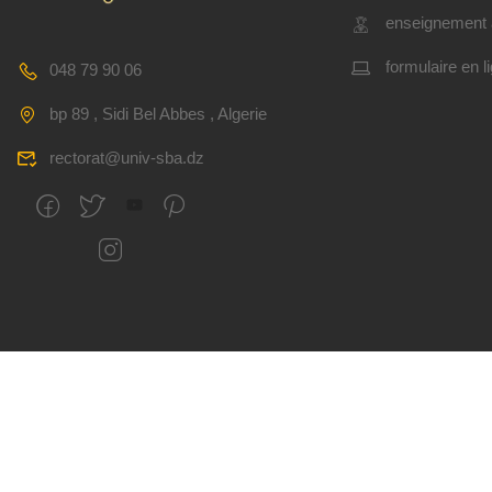
enseignement 
formulaire en l
048 79 90 06
bp 89 , Sidi Bel Abbes , Algerie
rectorat@univ-sba.dz
Tous droits réservés
CSRICTEED
Université Djillal