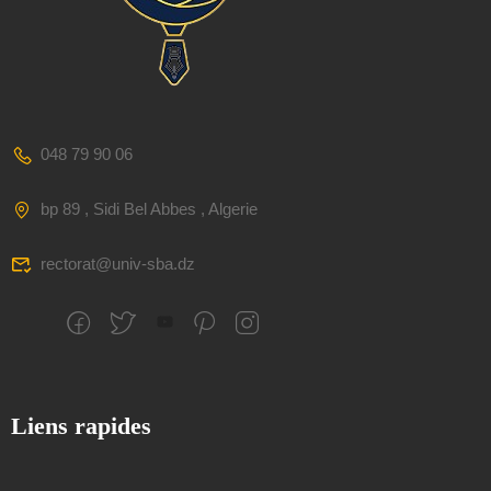
048 79 90 06
bp 89 , Sidi Bel Abbes , Algerie
rectorat@univ-sba.dz
Liens rapides