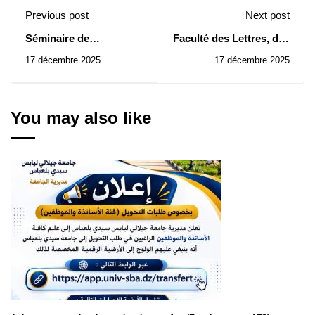
Previous post
Next post
Séminaire de
Faculté des Lettres, des
Mathématique et
Langues et des Arts:
17 décembre 2025
17 décembre 2025
d’Informatique / fait une
Avis d’Attribution
pause.
Provisoire des Contrat
des Consultations N°
26-28/2025
You may also like