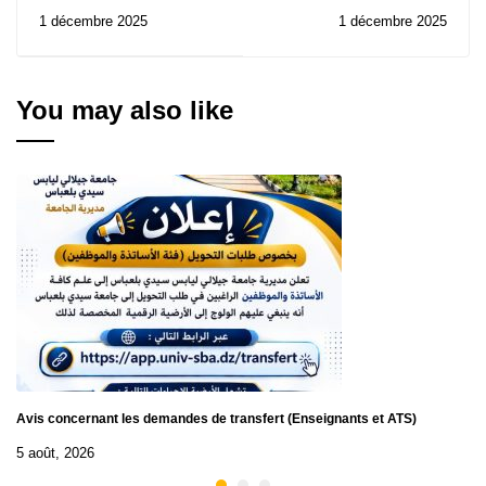
Electrique: Avis de
Economiques et
1 décembre 2025
1 décembre 2025
Consultation N° 51/2025
Commerciales : Avis de
Consultation N° 24/2025
You may also like
Avis concernant les demandes de transfert (Enseignants et ATS)
5 août, 2026