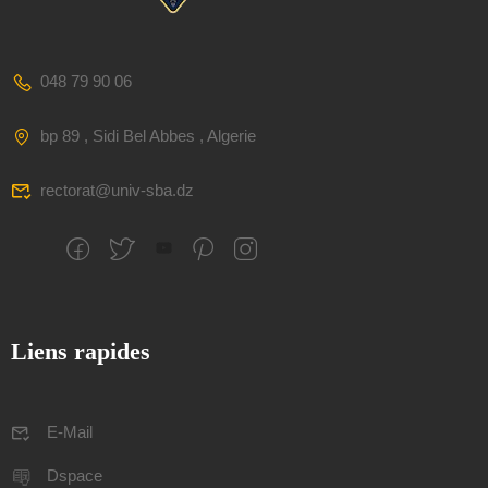
048 79 90 06
bp 89 , Sidi Bel Abbes , Algerie
rectorat@univ-sba.dz
Liens rapides
E-Mail
Dspace