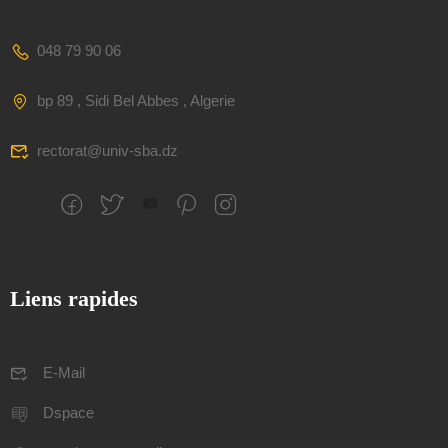
048 79 90 06
bp 89 , Sidi Bel Abbes , Algerie
rectorat@univ-sba.dz
Liens rapides
E-Mail
Dspace