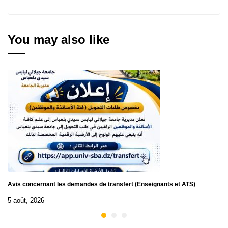
Avis de consultation N°
d'Attribution Provisoire
01/2025
de la Consultation N°
01/2025
You may also like
Avis concernant les demandes de transfert (Enseignants et ATS)
5 août, 2026