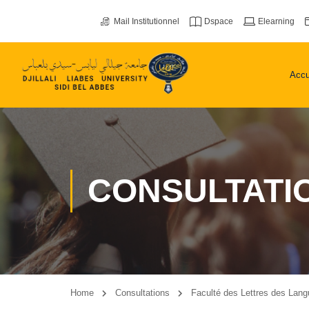
Mail Institutionnel
Dspace
Elearning
Accu
CONSULTATI
Home
Consultations
Faculté des Lettres des Lang