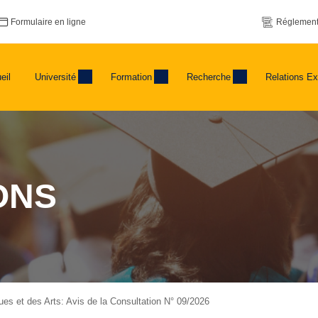
Formulaire en ligne
Réglement
eil
Université
Formation
Recherche
Relations Ex
ONS
ues et des Arts: Avis de la Consultation N° 09/2026