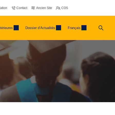
ation
Contact
Ancien Site
COS
térieures
Dossier d’Actualités
Français