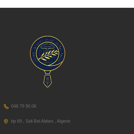
048 79 90 06
bp 89 , Sidi Bel Abbes , Algerie