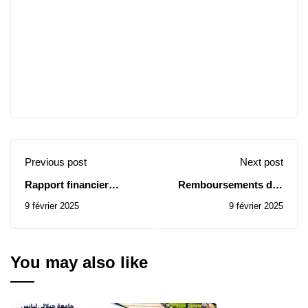
Previous post
Next post
Rapport financier
Remboursements des
d’exécution du budget
frais et aides relatifs
9 février 2025
9 février 2025
(extrait du bilan des
aux différents chapitres
activités sociales et
pour les enseignants au
culturelles de l’année
31.12.2024
2024)
You may also like