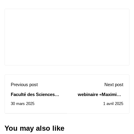
Previous post
Next post
Faculté des Sciences
webinaire «Maximiser
Humaines et Sociales:
les résultats :
30 mars 2025
1 avril 2025
Avis d’Attribution
planification
Provisoire de Contrat
stratégique de
de Consultation N°
l'assistance technique
005/2025
et du renforcement des
You may also like
capacités »