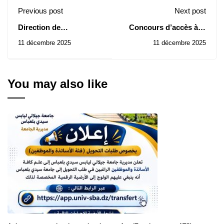
Previous post
Next post
Direction de
Concours d’accès à la
l’Université: Avis
formation de Doctorat
11 décembre 2025
11 décembre 2025
d’attribution provisoire
troisième cycle au titre
des Consultations N° 75
de l’année universitaire
à 82/2025 et 73/2025
2024/2025
You may also like