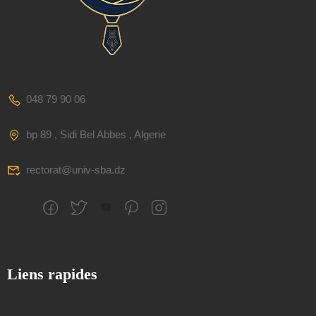
048 79 90 06
bp 89 , Sidi Bel Abbes , Algerie
rectorat@univ-sba.dz
Liens rapides