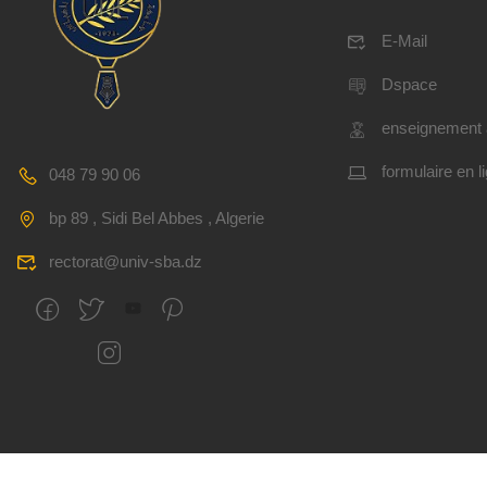
E-Mail
Dspace
enseignement 
formulaire en l
048 79 90 06
bp 89 , Sidi Bel Abbes , Algerie
rectorat@univ-sba.dz