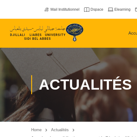
Mail Institutionnel
Dspace
Elearning
Accu
ACTUALITÉS
Home
Actualités