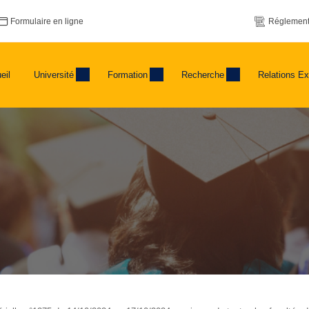
Formulaire en ligne
Réglement
eil
Université
Formation
Recherche
Relations Ex