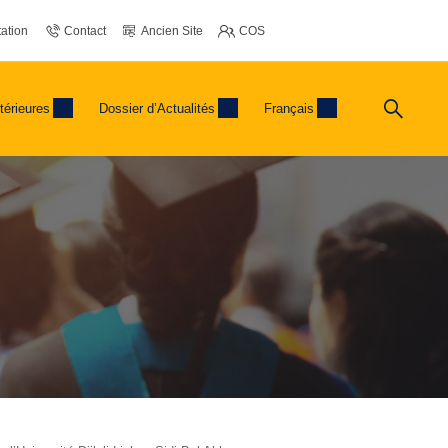
ation
Contact
Ancien Site
COS
térieures
Dossier d’Actualités
Français