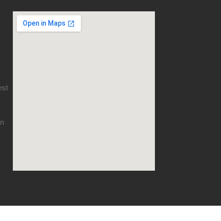
est
en