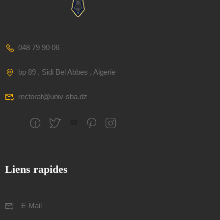
048 79 90 06
bp 89 , Sidi Bel Abbes , Algerie
rectorat@univ-sba.dz
Liens rapides
E-Mail