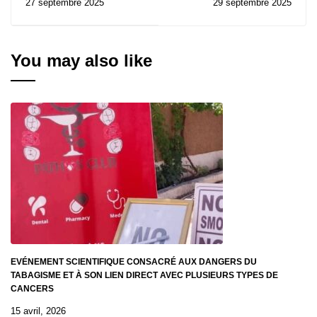
27 septembre 2025
29 septembre 2025
Pathos
chaleureusement les
nouveaux étudiants de
la Faculté de Médecine
You may also like
EVÉNEMENT SCIENTIFIQUE CONSACRÉ AUX DANGERS DU
TABAGISME ET À SON LIEN DIRECT AVEC PLUSIEURS TYPES DE
CANCERS
15 avril, 2026