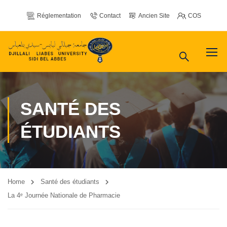
Réglementation
Contact
Ancien Site
COS
SANTÉ DES
ÉTUDIANTS
Home
Santé des étudiants
La 4ᵉ Journée Nationale de Pharmacie