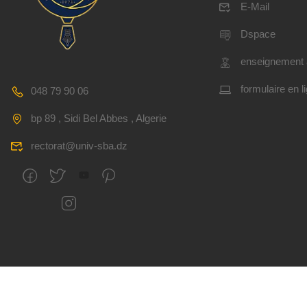
E-Mail
Dspace
enseignement 
formulaire en l
048 79 90 06
bp 89 , Sidi Bel Abbes , Algerie
rectorat@univ-sba.dz