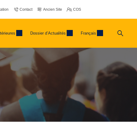
ation
Contact
Ancien Site
COS
térieures
Dossier d’Actualités
Français