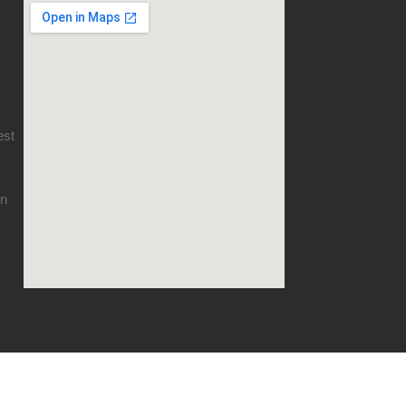
est
en