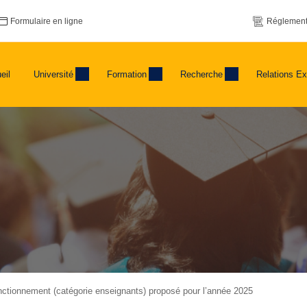
Formulaire en ligne
Réglement
eil
Université
Formation
Recherche
Relations Ex
nctionnement (catégorie enseignants) proposé pour l’année 2025