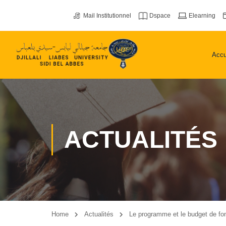
Mail Institutionnel
Dspace
Elearning
Accu
ACTUALITÉS
Home
Actualités
Le programme et le budget de fo