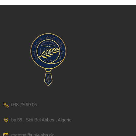
048 79 90 06
bp 89 , Sidi Bel Abbes , Algerie
rectorat@univ-sba.dz