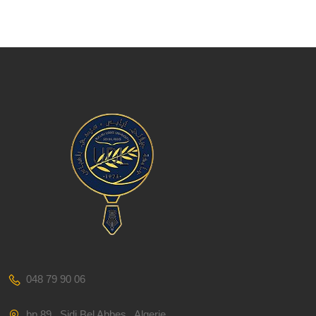
048 79 90 06
bp 89 , Sidi Bel Abbes , Algerie