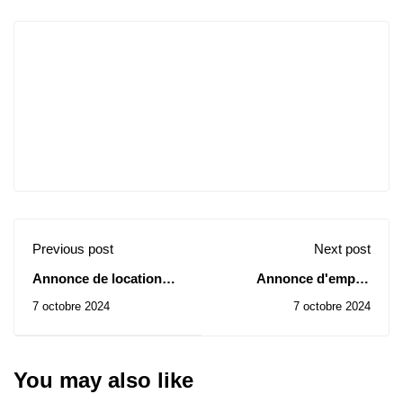
Previous post
Next post
Annonce de location
Annonce d'emploi
des clubs universitaires
externe
7 octobre 2024
7 octobre 2024
affiliés à l'Université
Djilali Liabes, Sidi Bel
Abbes.
You may also like