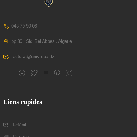
048 79 90 06
bp 89 , Sidi Bel Abbes , Algerie
rectorat@univ-sba.dz
Liens rapides
E-Mail
Dspace