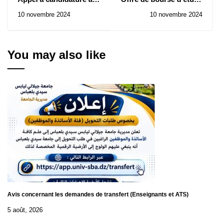
titre de la 12ème édition
et de stage à
10 novembre 2024
10 novembre 2024
2024 du prix UNESCO-
L'Université Lucian
Al-Fozan
Blaga de Sibiu (ULBS)
en Roumanie dans le
cadre du programme
You may also like
Erasmus+
Avis concernant les demandes de transfert (Enseignants et ATS)
5 août, 2026