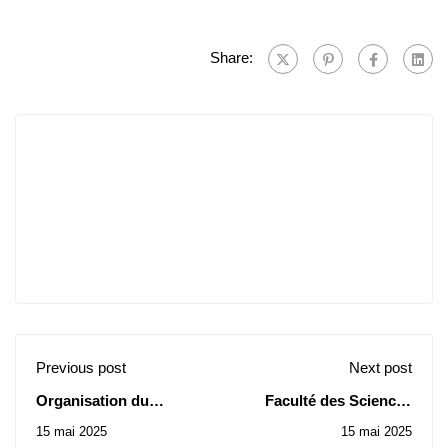
Share:
Previous post
Next post
Organisation du
Faculté des Sciences
Championnat National
Humaines et Sociales:
15 mai 2025
15 mai 2025
Universitaire de
Avis de Consultation N°