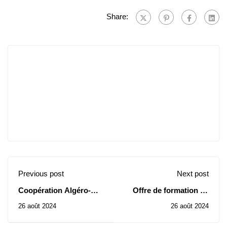
Share:
Previous post
Next post
Coopération Algéro-
Offre de formation en
Américaine "Fulbright
Inde 2024
26 août 2024
26 août 2024
Foreign Language
Teaching Assistant"