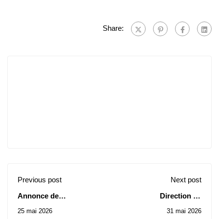
Share:
Previous post
Next post
Annonce de
Direction de
l'organisation de la
l’Université: Avis des
25 mai 2026
31 mai 2026
9ème session pour
Consultations