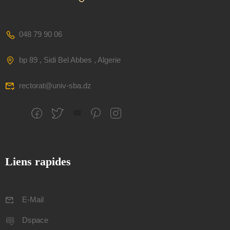
048 79 90 06
bp 89 , Sidi Bel Abbes , Algerie
rectorat@univ-sba.dz
Liens rapides
E-Mail
Dspace