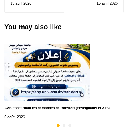
15 avril 2026
15 avril 2026
Avis d’Attribution
d'informatique : samedi
Provisoire de Contrat
18 avril 2026
de la Consultation N°
03/2026
You may also like
Avis concernant les demandes de transfert (Enseignants et ATS)
5 août, 2026