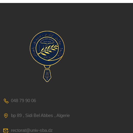
048 79 90 06
bp 89 , Sidi Bel Abbes , Algerie
rectorat@univ-sba.dz