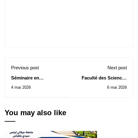
Previous post
Next post
Séminaire en
Faculté des Sciences
Mathématiques et
Economiques : Avis
4 mai 2026
6 mai 2026
Informatique -Samedi
d’Attribution Provisoire
02 Mai 2026.
de Contrats des
Consultations N° 03-04-
05/2025
You may also like