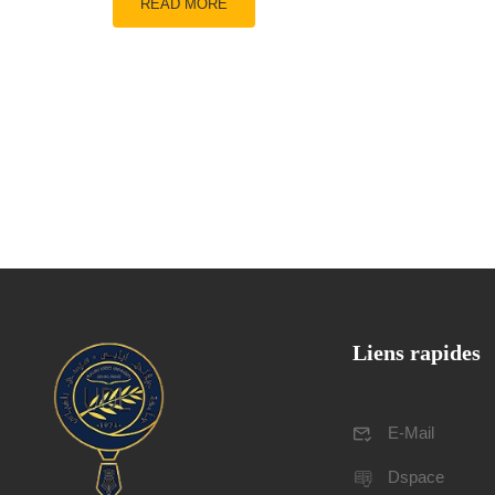
READ MORE
Liens rapides
E-Mail
Dspace