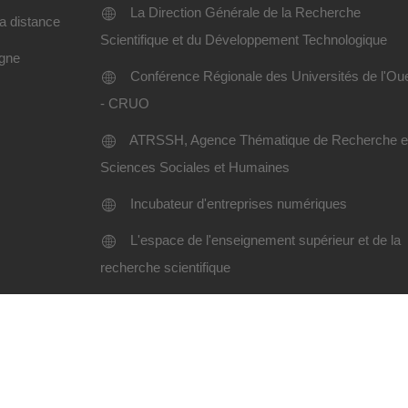
La Direction Générale de la Recherche
a distance
Scientifique et du Développement Technologique
igne
Conférence Régionale des Universités de l'Ou
- CRUO
ATRSSH, Agence Thématique de Recherche 
Sciences Sociales et Humaines
Incubateur d'entreprises numériques
L'espace de l'enseignement supérieur et de la
recherche scientifique
Charte d'utilisation
Plan du site
i Liabes SBA-2024