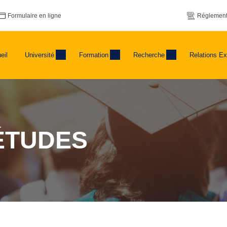
Formulaire en ligne
Réglement
eil
Université
Formation
Recherche
Relations Ex
ÉTUDES