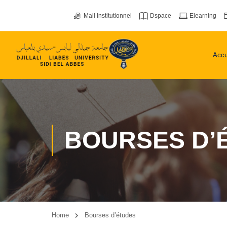
Mail Institutionnel
Dspace
Elearning
Accu
BOURSES D’
Home
Bourses d’études