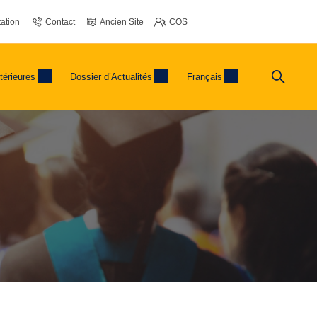
ation
Contact
Ancien Site
COS
térieures
Dossier d’Actualités
Français