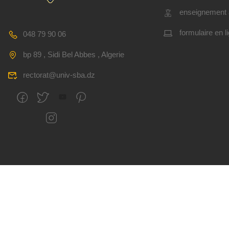
enseignement 
formulaire en l
048 79 90 06
bp 89 , Sidi Bel Abbes , Algerie
rectorat@univ-sba.dz
Tous droits réservés
CSRICTEED
Université Djillal