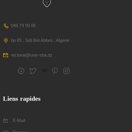
048 79 90 06
bp 89 , Sidi Bel Abbes , Algerie
rectorat@univ-sba.dz
Liens rapides
E-Mail