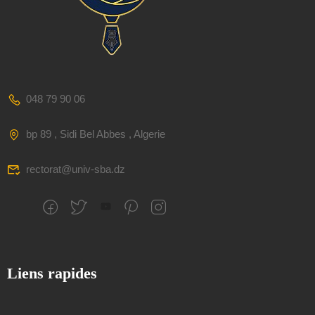
048 79 90 06
bp 89 , Sidi Bel Abbes , Algerie
rectorat@univ-sba.dz
Liens rapides