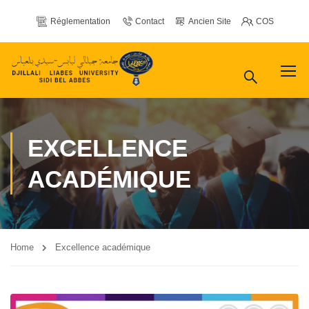
Réglementation
Contact
Ancien Site
COS
EXCELLENCE
ACADÉMIQUE
Home
Excellence académique