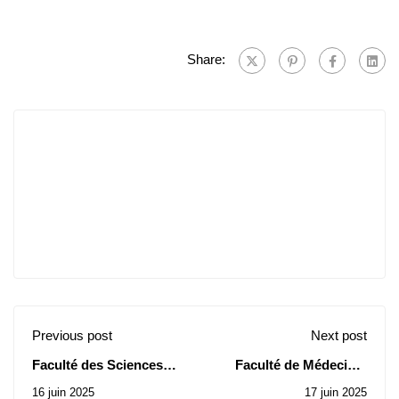
Share:
Previous post
Next post
Faculté des Sciences
Faculté de Médecine:
Economiques et
Avis de Consultations
16 juin 2025
17 juin 2025
Commerciales : Avis de
N° 19-20-21/2025