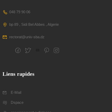
048 79 90 06
bp 89 , Sidi Bel Abbes , Algerie
rectorat@univ-sba.dz
Liens rapides
E-Mail
Dspace