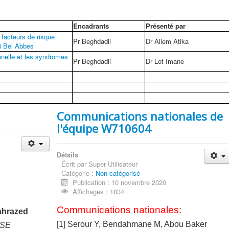
Encadrants
Présenté par
 facteurs de risque
Pr Beghdadli
Dr Allem Atika
i Bel Abbes
nnelle et les syndromes
Pr Beghdadli
Dr Lot Imane
Communications nationales de
l'équipe W710604
Détails
Écrit par
Super Utilisateur
Catégorie :
Non catégorisé
Publication : 10 novembre 2020
Affichages : 1834
Communications nationales:
ahrazed
[1] Serour Y, Bendahmane M, Abou Baker
 SE