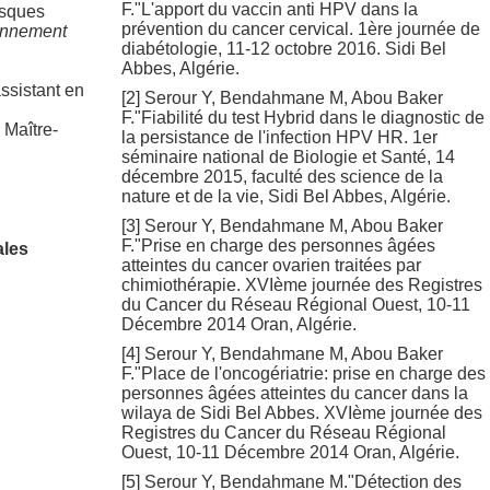
F."L'apport du vaccin anti HPV dans la
sques
prévention du cancer cervical. 1ère journée de
onnement
diabétologie, 11-12 octobre 2016. Sidi Bel
Abbes, Algérie.
ssistant en
[2] Serour Y, Bendahmane M, Abou Baker
F."Fiabilité du test Hybrid dans le diagnostic de
:
Maître-
la persistance de l'infection HPV HR. 1er
séminaire national de Biologie et Santé, 14
décembre 2015, faculté des science de la
nature et de la vie, Sidi Bel Abbes, Algérie.
[3] Serour Y, Bendahmane M, Abou Baker
F."Prise en charge des personnes âgées
ales
atteintes du cancer ovarien traitées par
chimiothérapie. XVIème journée des Registres
du Cancer du Réseau Régional Ouest, 10-11
Décembre 2014 Oran, Algérie.
[4] Serour Y, Bendahmane M, Abou Baker
F."Place de l'oncogériatrie: prise en charge des
personnes âgées atteintes du cancer dans la
wilaya de Sidi Bel Abbes. XVIème journée des
Registres du Cancer du Réseau Régional
Ouest, 10-11 Décembre 2014 Oran, Algérie.
[5] Serour Y, Bendahmane M."Détection des