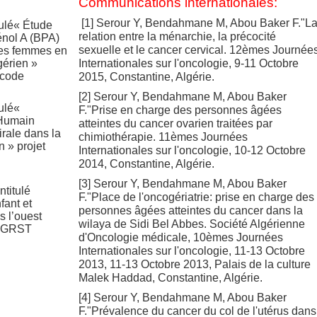
Communications internationales:
[1] Serour Y, Bendahmane M, Abou Baker F."L
tulé« Étude
relation entre la ménarchie, la précocité
énol A (BPA)
sexuelle et le cancer cervical. 12èmes Journée
 les femmes en
gérien »
Internationales sur l'oncologie, 9-11 Octobre
 code
2015, Constantine, Algérie.
[2] Serour Y, Bendahmane M, Abou Baker
tulé«
F."Prise en charge des personnes âgées
 Humain
atteintes du cancer ovarien traitées par
irale dans la
chimiothérapie. 11èmes Journées
 » projet
Internationales sur l'oncologie, 10-12 Octobre
2014, Constantine, Algérie.
[3] Serour Y, Bendahmane M, Abou Baker
ntitulé
F."Place de l'oncogériatrie: prise en charge des
fant et
personnes âgées atteintes du cancer dans la
s l’ouest
wilaya de Sidi Bel Abbes. Société Algérienne
 DGRST
d'Oncologie médicale, 10èmes Journées
Internationales sur l'oncologie, 11-13 Octobre
2013, 11-13 Octobre 2013, Palais de la culture
Malek Haddad, Constantine, Algérie.
[4] Serour Y, Bendahmane M, Abou Baker
F."Prévalence du cancer du col de l'utérus dans