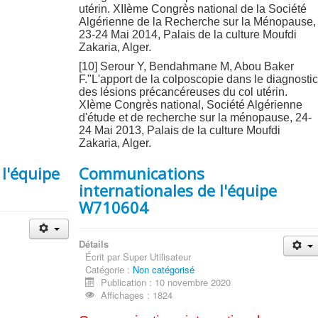
utérin. XIIème Congrès national de la Société
Algérienne de la Recherche sur la Ménopause,
23-24 Mai 2014, Palais de la culture Moufdi
Zakaria, Alger.
[10] Serour Y, Bendahmane M, Abou Baker
F."L'apport de la colposcopie dans le diagnosti
des lésions précancéreuses du col utérin.
XIème Congrès national, Société Algérienne
d'étude et de recherche sur la ménopause, 24-
24 Mai 2013, Palais de la culture Moufdi
Zakaria, Alger.
 l'équipe
Communications
internationales de l'équipe
W710604
Détails
Écrit par
Super Utilisateur
Catégorie :
Non catégorisé
Publication : 10 novembre 2020
Affichages : 1824