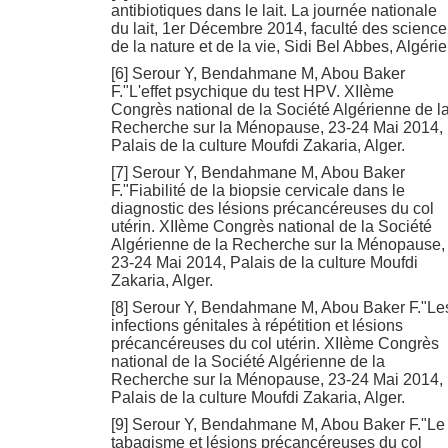
antibiotiques dans le lait. La journée nationale
du lait, 1er Décembre 2014, faculté des science
de la nature et de la vie, Sidi Bel Abbes, Algérie
[6] Serour Y, Bendahmane M, Abou Baker
F."L'effet psychique du test HPV. XIIème
Congrès national de la Société Algérienne de l
Recherche sur la Ménopause, 23-24 Mai 2014,
Palais de la culture Moufdi Zakaria, Alger.
[7] Serour Y, Bendahmane M, Abou Baker
F."Fiabilité de la biopsie cervicale dans le
diagnostic des lésions précancéreuses du col
utérin. XIIème Congrès national de la Société
Algérienne de la Recherche sur la Ménopause,
23-24 Mai 2014, Palais de la culture Moufdi
Zakaria, Alger.
[8] Serour Y, Bendahmane M, Abou Baker F."Le
infections génitales à répétition et lésions
précancéreuses du col utérin. XIIème Congrès
national de la Société Algérienne de la
Recherche sur la Ménopause, 23-24 Mai 2014,
Palais de la culture Moufdi Zakaria, Alger.
[9] Serour Y, Bendahmane M, Abou Baker F."Le
tabagisme et lésions précancéreuses du col