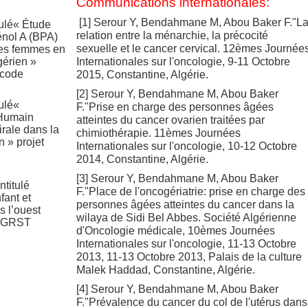
Communications internationales:
[1] Serour Y, Bendahmane M, Abou Baker F."L
tulé« Étude
relation entre la ménarchie, la précocité
énol A (BPA)
sexuelle et le cancer cervical. 12èmes Journée
 les femmes en
gérien »
Internationales sur l'oncologie, 9-11 Octobre
 code
2015, Constantine, Algérie.
[2] Serour Y, Bendahmane M, Abou Baker
tulé«
F."Prise en charge des personnes âgées
 Humain
atteintes du cancer ovarien traitées par
irale dans la
chimiothérapie. 11èmes Journées
 » projet
Internationales sur l'oncologie, 10-12 Octobre
2014, Constantine, Algérie.
[3] Serour Y, Bendahmane M, Abou Baker
ntitulé
F."Place de l'oncogériatrie: prise en charge des
fant et
personnes âgées atteintes du cancer dans la
s l’ouest
wilaya de Sidi Bel Abbes. Société Algérienne
 DGRST
d'Oncologie médicale, 10èmes Journées
Internationales sur l'oncologie, 11-13 Octobre
2013, 11-13 Octobre 2013, Palais de la culture
Malek Haddad, Constantine, Algérie.
[4] Serour Y, Bendahmane M, Abou Baker
F."Prévalence du cancer du col de l'utérus dans