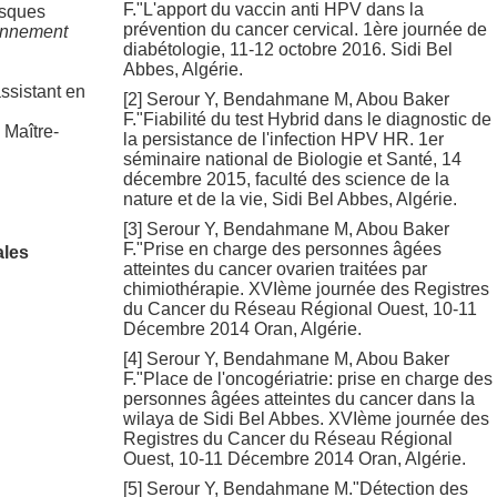
F."L'apport du vaccin anti HPV dans la
sques
prévention du cancer cervical. 1ère journée de
onnement
diabétologie, 11-12 octobre 2016. Sidi Bel
Abbes, Algérie.
ssistant en
[2] Serour Y, Bendahmane M, Abou Baker
F."Fiabilité du test Hybrid dans le diagnostic de
:
Maître-
la persistance de l'infection HPV HR. 1er
séminaire national de Biologie et Santé, 14
décembre 2015, faculté des science de la
nature et de la vie, Sidi Bel Abbes, Algérie.
[3] Serour Y, Bendahmane M, Abou Baker
F."Prise en charge des personnes âgées
ales
atteintes du cancer ovarien traitées par
chimiothérapie. XVIème journée des Registres
du Cancer du Réseau Régional Ouest, 10-11
Décembre 2014 Oran, Algérie.
[4] Serour Y, Bendahmane M, Abou Baker
F."Place de l'oncogériatrie: prise en charge des
personnes âgées atteintes du cancer dans la
wilaya de Sidi Bel Abbes. XVIème journée des
Registres du Cancer du Réseau Régional
Ouest, 10-11 Décembre 2014 Oran, Algérie.
[5] Serour Y, Bendahmane M."Détection des