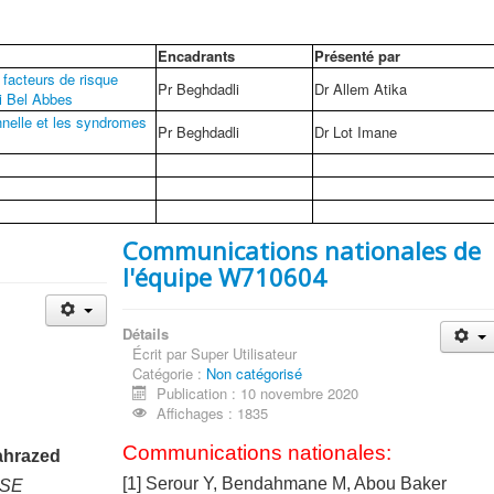
Encadrants
Présenté par
 facteurs de risque
Pr Beghdadli
Dr Allem Atika
i Bel Abbes
nnelle et les syndromes
Pr Beghdadli
Dr Lot Imane
Communications nationales de
l'équipe W710604
Détails
Écrit par
Super Utilisateur
Catégorie :
Non catégorisé
Publication : 10 novembre 2020
Affichages : 1835
Communications nationales:
ahrazed
[1] Serour Y, Bendahmane M, Abou Baker
 SE