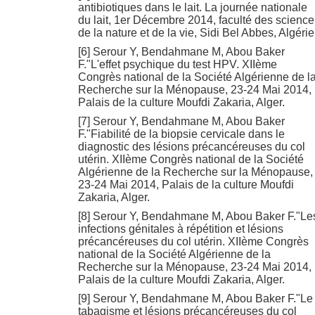
antibiotiques dans le lait. La journée nationale
du lait, 1er Décembre 2014, faculté des science
de la nature et de la vie, Sidi Bel Abbes, Algérie
[6] Serour Y, Bendahmane M, Abou Baker
F."L'effet psychique du test HPV. XIIème
Congrès national de la Société Algérienne de l
Recherche sur la Ménopause, 23-24 Mai 2014,
Palais de la culture Moufdi Zakaria, Alger.
[7] Serour Y, Bendahmane M, Abou Baker
F."Fiabilité de la biopsie cervicale dans le
diagnostic des lésions précancéreuses du col
utérin. XIIème Congrès national de la Société
Algérienne de la Recherche sur la Ménopause,
23-24 Mai 2014, Palais de la culture Moufdi
Zakaria, Alger.
[8] Serour Y, Bendahmane M, Abou Baker F."Le
infections génitales à répétition et lésions
précancéreuses du col utérin. XIIème Congrès
national de la Société Algérienne de la
Recherche sur la Ménopause, 23-24 Mai 2014,
Palais de la culture Moufdi Zakaria, Alger.
[9] Serour Y, Bendahmane M, Abou Baker F."Le
tabagisme et lésions précancéreuses du col