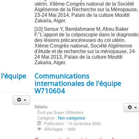
utérin. XIIème Congrès national de la Société
Algérienne de la Recherche sur la Ménopause,
23-24 Mai 2014, Palais de la culture Moufdi
Zakaria, Alger.
[10] Serour Y, Bendahmane M, Abou Baker
F."L'apport de la colposcopie dans le diagnosti
des lésions précancéreuses du col utérin.
XIème Congrès national, Société Algérienne
d'étude et de recherche sur la ménopause, 24-
24 Mai 2013, Palais de la culture Moufdi
Zakaria, Alger.
 l'équipe
Communications
internationales de l'équipe
W710604
Détails
Écrit par
Super Utilisateur
Catégorie :
Non catégorisé
Publication : 10 novembre 2020
Affichages : 1826