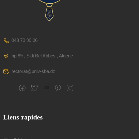
048 79 90 06
bp 89 , Sidi Bel Abbes , Algerie
rectorat@univ-sba.dz
Liens rapides