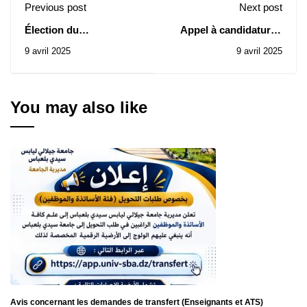
Previous post
Next post
Élection du
Appel à candidature :
renouvellement du
Bourse de recherche
9 avril 2025
9 avril 2025
Bureau du Comité des
d'été turque
services sociaux au
niveau de Sidi Bel
Abbés
You may also like
Avis concernant les demandes de transfert (Enseignants et ATS)