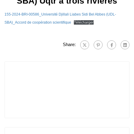
SBA) Uqtr à trois riviéres
155-2024-BRI-00586_Université Djillali Liabes Sidi Bel Abbes (UDL-
SBA)_Accord de coopération scientifique
Télécharger
Share: