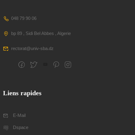
048 79 90 06
bp 89 , Sidi Bel Abbes , Algerie
rectorat@univ-sba.dz
Liens rapides
E-Mail
Dspace