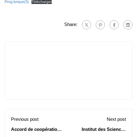
Prog.turque(3)
Télécharger
Share:
Previous post
Next post
Accord de coopération
Institut des Sciences
scientifique | Université
Agronomiques: Avis de