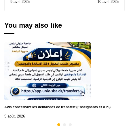
9 avril 2025
10 avril 2025
Djillali Liabes Sidi Bel
Consultation N° 20/2025
Abbes (UDL-SBA) Uqtr
à trois riviéres
You may also like
Avis concernant les demandes de transfert (Enseignants et ATS)
5 août, 2026