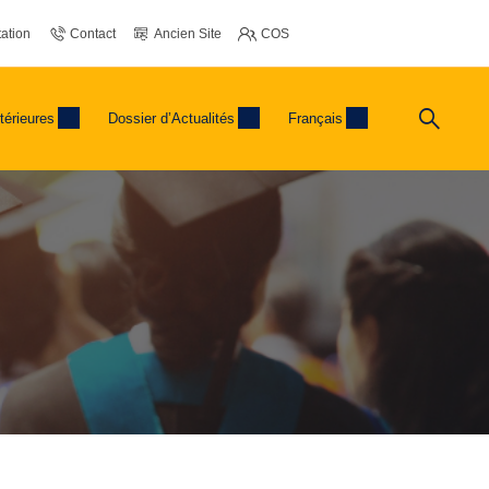
ation
Contact
Ancien Site
COS
térieures
Dossier d’Actualités
Français