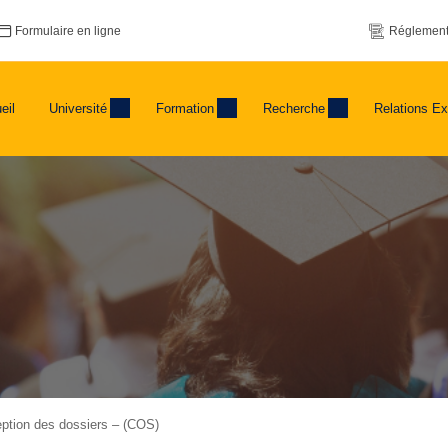
Formulaire en ligne
Réglement
eil
Université
Formation
Recherche
Relations Ex
eption des dossiers – (COS)