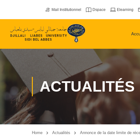
Mail Institutionnel
Dspace
Elearning
Accu
ACTUALITÉS
Home
Actualités
Annonce de la date limite de réc