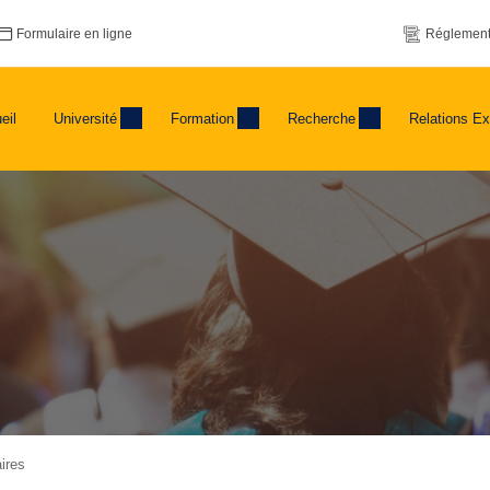
Formulaire en ligne
Réglement
eil
Université
Formation
Recherche
Relations Ex
ires