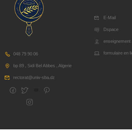
E-Mail
Dspace
enseignement 
formulaire en l
048 79 90 06
bp 89 , Sidi Bel Abbes , Algerie
rectorat@univ-sba.dz