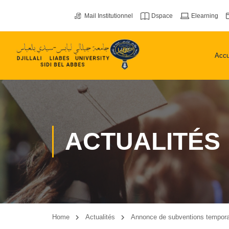
Mail Institutionnel
Dspace
Elearning
Accu
ACTUALITÉS
Home
Actualités
Annonce de subventions tempora