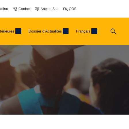
ation
Contact
Ancien Site
COS
térieures
Dossier d’Actualités
Français