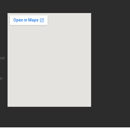
est
en