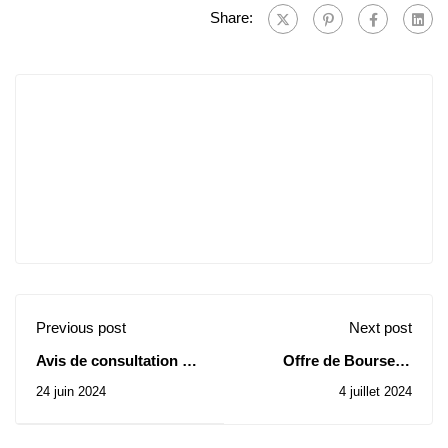
Share:
Previous post
Next post
Avis de consultation N°
Offre de Bourses -
35-36 -37-38-39/ 24-04-
Universités
24 juin 2024
4 juillet 2024
2024
Saoudiennes