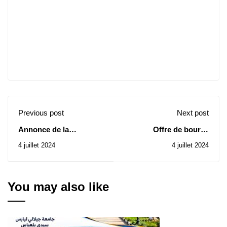
Previous post
Next post
Annonce de la
Offre de bourse
prolongation des délais
d'études doctorales
4 juillet 2024
4 juillet 2024
de recours pour les
Séoul National
logements de
Université
fonction jusqu'au
27/06/2024.
You may also like