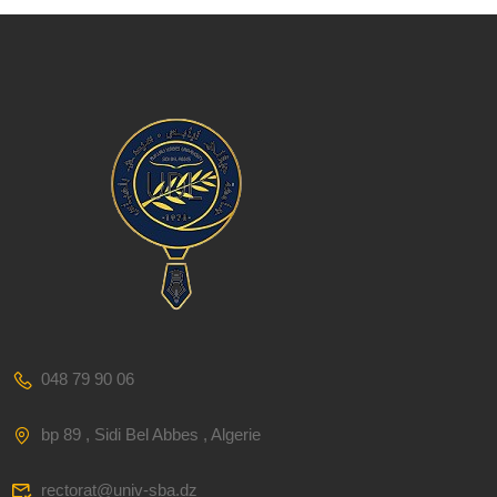
048 79 90 06
bp 89 , Sidi Bel Abbes , Algerie
rectorat@univ-sba.dz