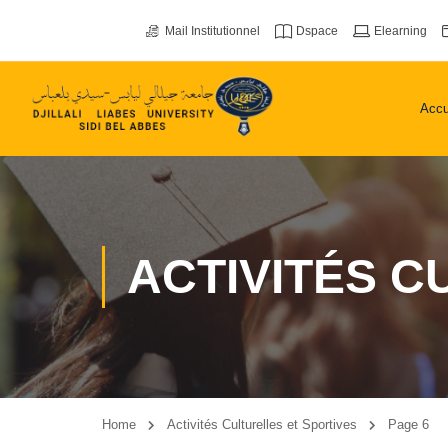
Mail Institutionnel
Dspace
Elearning
Accu
ACTIVITÉS C
Home
Activités Culturelles et Sportives
Page 6