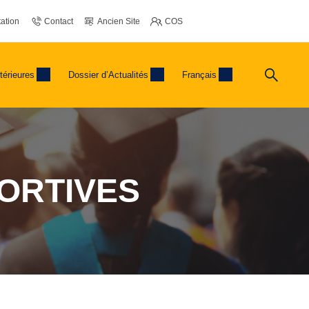
ation
Contact
Ancien Site
COS
térieures
Dossier d’Actualités
Français
PORTIVES