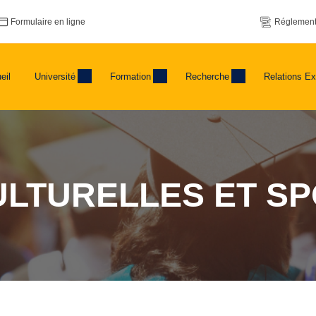
Formulaire en ligne
Réglement
eil
Université
Formation
Recherche
Relations Ex
ULTURELLES ET S