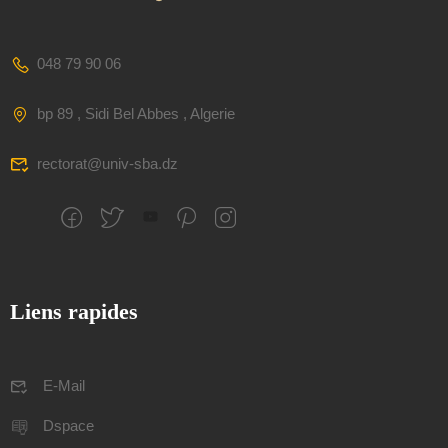
048 79 90 06
bp 89 , Sidi Bel Abbes , Algerie
rectorat@univ-sba.dz
Liens rapides
E-Mail
Dspace