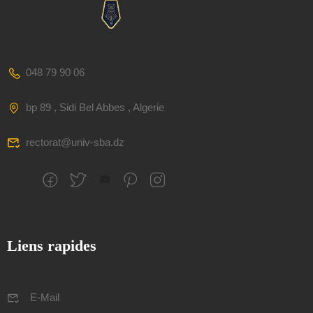
048 79 90 06
bp 89 , Sidi Bel Abbes , Algerie
rectorat@univ-sba.dz
Liens rapides
E-Mail