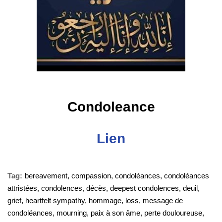
Condoleance
Lien
Tag:
bereavement
,
compassion
,
condoléances
,
condoléances
attristées
,
condolences
,
décès
,
deepest condolences
,
deuil
,
grief
,
heartfelt sympathy
,
hommage
,
loss
,
message de
condoléances
,
mourning
,
paix à son âme
,
perte douloureuse
,