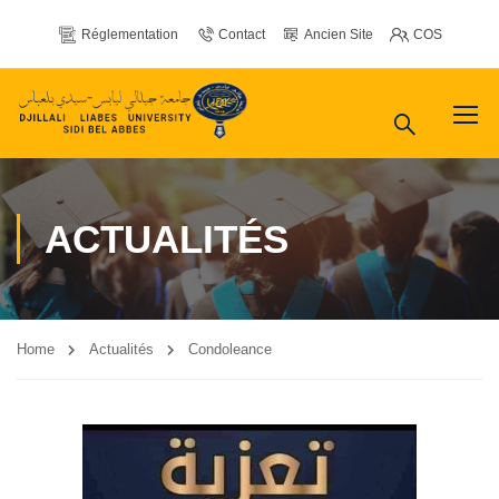
Réglementation
Contact
Ancien Site
COS
ACTUALITÉS
Home
Actualités
Condoleance