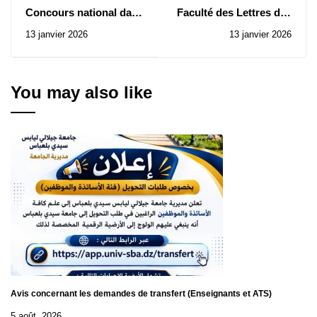
Concours national dans
Faculté des Lettres des
le cadre des écoles
Langues et des Arts:
13 janvier 2026
13 janvier 2026
doctorales pour
Avis d’Attribution
l'admission en
Provisoire de Contrat
formation doctorale
de la Consultation N°
pour l'année
30/2025
You may also like
universitaire 2025/2026
Avis concernant les demandes de transfert (Enseignants et ATS)
5 août, 2026