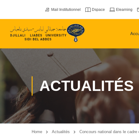
Mail Institutionnel
Dspace
Elearning
Accu
ACTUALITÉS
Home
Actualités
Concours national dans le cadre 