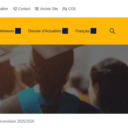
ation
Contact
Ancien Site
COS
térieures
Dossier d’Actualités
Français
iversitaire 2025/2026