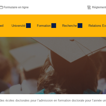
Formulaire en ligne
Réglement
eil
Université
Formation
Recherche
Relations Ex
des écoles doctorales pour l’admission en formation doctorale pour l’année un