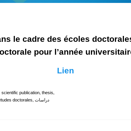
ns le cadre des écoles doctorale
octorale pour l’année universitai
Lien
,
scientific publication
,
thesis
,
جامع études doctorales
,
دراسات