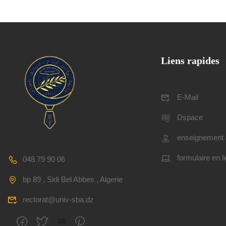
Liens rapides
E-Mail
Dspace
enseignement 
formulaire en l
048 79 90 06
bp 89 , Sidi Bel Abbes , Algerie
rectorat@univ-sba.dz