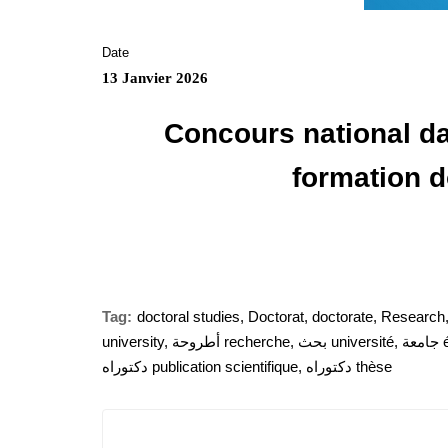
Date
13 Janvier 2026
Concours national da
formation d
Tag:
doctoral studies
,
Doctorat
,
doctorate
,
Research
university
,
أطروحة recherche
,
بحث université
,
ة
دكتوراه publication scientifique
,
دكتوراه thèse