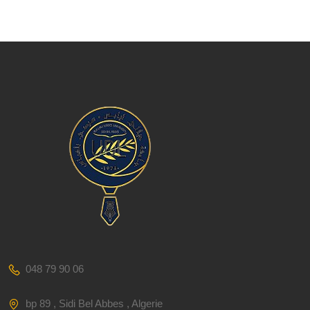
048 79 90 06
bp 89 , Sidi Bel Abbes , Algerie