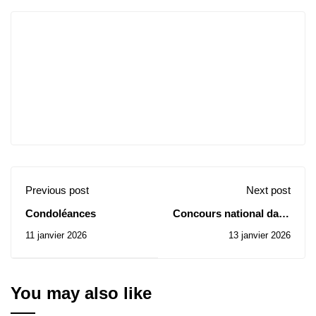
Previous post
Next post
Condoléances
Concours national dans
le cadre des écoles
11 janvier 2026
13 janvier 2026
doctorales pour
l'admission en
formation doctorale
pour l'année
You may also like
universitaire 2025/2026