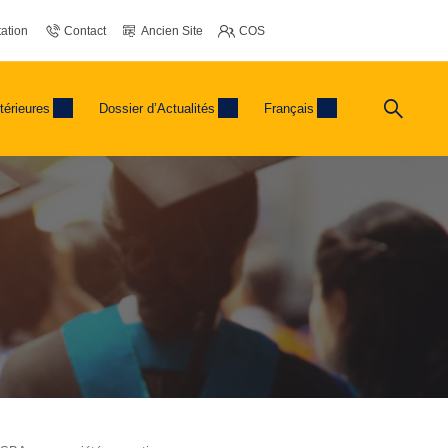
ation
Contact
Ancien Site
COS
térieures
Dossier d’Actualités
Français