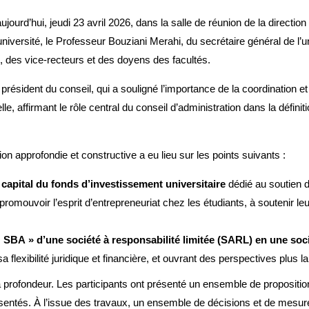
aujourd’hui, jeudi 23 avril 2026, dans la salle de réunion de la directio
université, le Professeur Bouziani Merahi, du secrétaire général de l’
, des vice-recteurs et des doyens des facultés.
résident du conseil, qui a souligné l’importance de la coordination e
le, affirmant le rôle central du conseil d’administration dans la défini
ion approfondie et constructive a eu lieu sur les points suivants :
u capital du fonds d’investissement universitaire
dédié au soutien d
 à promouvoir l’esprit d’entrepreneuriat chez les étudiants, à soutenir le
 SBA » d’une société à responsabilité limitée (SARL) en une soc
flexibilité juridique et financière, et ouvrant des perspectives plus la
a profondeur. Les participants ont présenté un ensemble de propositi
résentés. À l’issue des travaux, un ensemble de décisions et de mesur