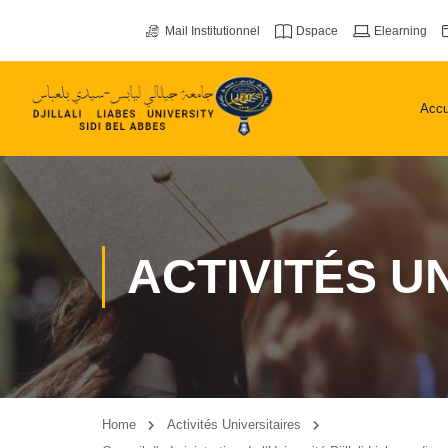
Mail Institutionnel
Dspace
Elearning
Accu
ACTIVITÉS U
Home
Activités Universitaires