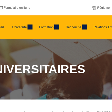
Formulaire en ligne
Réglement
eil
Université
Formation
Recherche
Relations Ex
NIVERSITAIRES