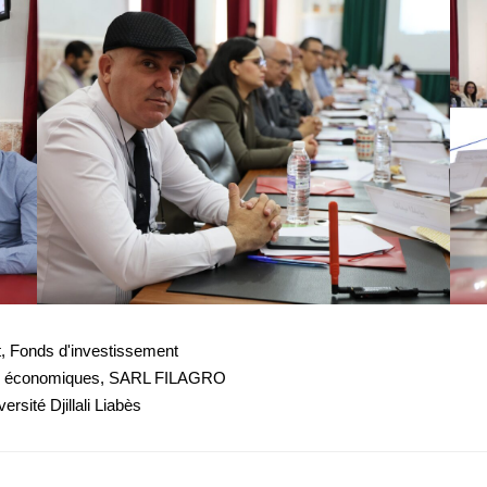
t
,
Fonds d'investissement
s économiques
,
SARL FILAGRO
ersité Djillali Liabès