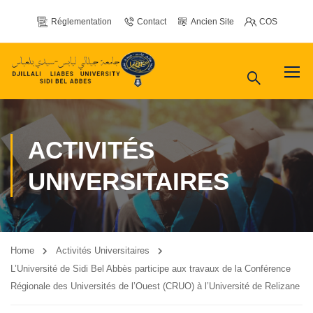
Réglementation
Contact
Ancien Site
COS
ACTIVITÉS
UNIVERSITAIRES
Home
Activités Universitaires
L’Université de Sidi Bel Abbès participe aux travaux de la Conférence
Régionale des Universités de l’Ouest (CRUO) à l’Université de Relizane