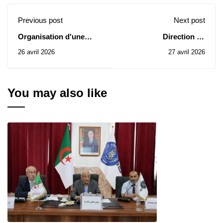
Previous post
Next post
Organisation d'une
Direction de
formation sur Linux et
l’Université: Avis des
26 avril 2026
27 avril 2026
les logiciels libres
Consultations N° 29-
30/2026
You may also like