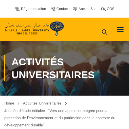
Réglementation
Contact
Ancien Site
COS
ACTIVITÉS
UNIVERSITAIRES
Home
Activités Universitaires
Journée d’étude intitulée : “Vers une approche intégrée pour la
protection de l’environnement et du patrimoine dans le contexte du
développement durable”