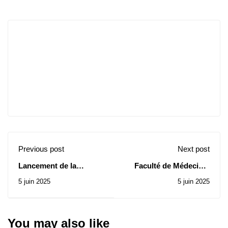
Previous post
Next post
Lancement de la
Faculté de Médecine:
campagne de moisson
Avis d’Attribution
5 juin 2025
5 juin 2025
2025 à l’Institut des
Provisoire du Contrat
Sciences
de la Consultation N°
Agronomiques de Sidi
13/2025
Bel Abbès
You may also like