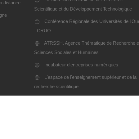
a distance
Scientifique et du Développement Technologique
igne
Conférence Régionale des Universités de l'Ou
- CRUO
ATRSSH, Agence Thématique de Recherche 
Sciences Sociales et Humaines
Incubateur d'entreprises numériques
L'espace de l'enseignement supérieur et de la
recherche scientifique
Charte d'utilisation
Plan du site
i Liabes SBA-2024