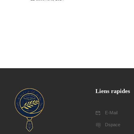
Liens rapides
E-Mail
Dspace