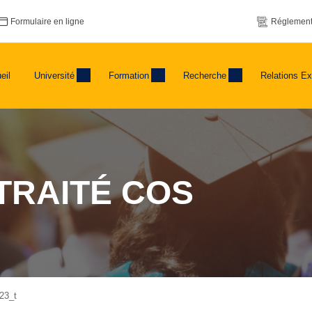
Formulaire en ligne
Réglement
eil
Université
Formation
Recherche
Relations Ex
TRAITÉ COS
23_t