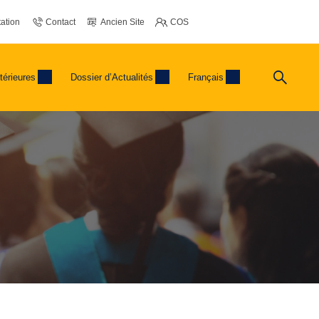
ation
Contact
Ancien Site
COS
térieures
Dossier d’Actualités
Français