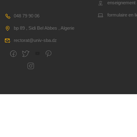
enseignement 
formulaire en l
048 79 90 06
bp 89 , Sidi Bel Abbes , Algerie
rectorat@univ-sba.dz
Tous droits réservés
CSRICTEED
Université Djillal