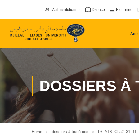
Mail Institutionnel
Dspace
Elearning
Accu
DOSSIERS À 
Home
dossiers à traité cos
L6_ATS_Cha2_31_11_