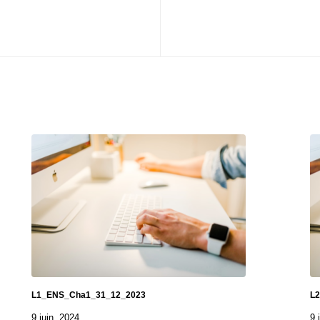
L1_ENS_Cha1_31_12_2023
L
9 juin, 2024
9 