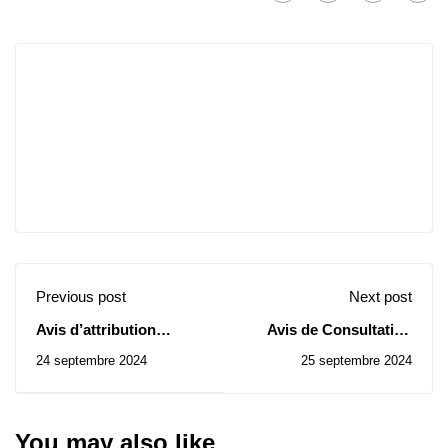
Previous post
Next post
Avis d’attribution
Avis de Consultation
provisoire de marché lié
N0 49/50/512024
24 septembre 2024
25 septembre 2024
au processus
d'acquisition de
matériel général
You may also like